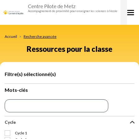
Ressources
Aller
Centre Pilote de Metz
pour
au
Accompagnement de proximité pour enseigner les sciences à l’école
Tog
la
contenu
nav
classe
principal
Accueil
Recherche avancée
Ressources pour la classe
Filtre(s) sélectionné(s)
Mots-clés
Cycle
Cycle 1