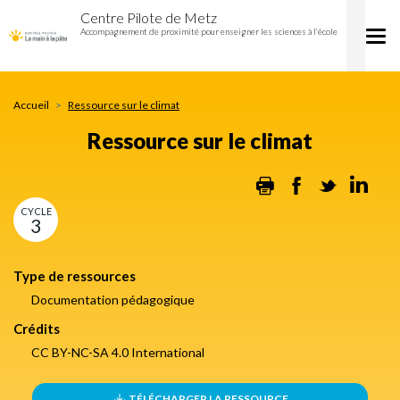
Ressource
Aller
Centre Pilote de Metz
sur
au
Accompagnement de proximité pour enseigner les sciences à l’école
Tog
le
contenu
nav
climat
principal
Accueil
Ressource sur le climat
Ressource sur le climat
Print
Facebook
Twitter
Lin
CYCLE
3
Type de ressources
Documentation pédagogique
Crédits
CC BY-NC-SA 4.0 International
TÉLÉCHARGER LA RESSOURCE