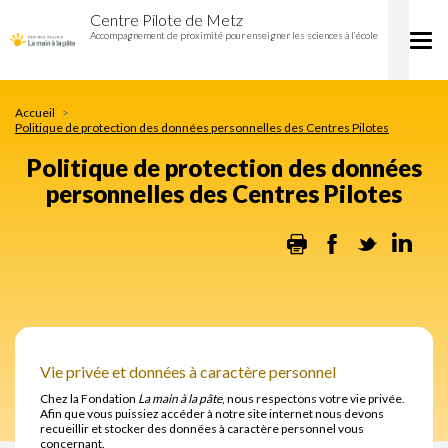
Politique
Aller
Centre Pilote de Metz
de
au
Accompagnement de proximité pour enseigner les sciences à l’école
Tog
protection
contenu
nav
des
principal
données
personnelles
Accueil
des
Politique de protection des données personnelles des Centres Pilotes
Centres
Politique de protection des données
Pilotes
personnelles des Centres Pilotes
Print
Facebook
Twitter
Lin
Vie privée et données à caractère personnel
Chez la Fondation
La main à la pâte
, nous respectons votre vie privée.
Afin que vous puissiez accéder à notre site internet nous devons
recueillir et stocker des données à caractère personnel vous
concernant.