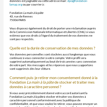
données est joignable via cette adresse mail :
dpo@fondation-
lamap.org
ou par courrier à :
Fondation
La main à la pâte
43, rue de Rennes
75006 PARIS
Vous disposez également du droit de porter une réclamation auprès
de la Commission Nationale Informatique et Libertés (CNIL) si vous
estimez que vos droits à l’égard du traitement de vos données ne
sont pas respectés.
Quelle est la durée de conservation de mes données ?
Vos données personnelles sont stockées aussi longtemps que vous
continuez à vous connecter à votre compte. Votre profil sera
supprimé automatiquement au bout de trois années sans connexion
de votre part. Vos messages et les réponses que nous y apportons
sont supprimés dès leur clôture.
Comment puis-je retirer mon consentement donné à la
Fondation
La main à la pâte
de stocker et traiter mes
données à caractère personnel ?
Si vous avez précédemment donné votre accord autorisant la
Fondation
La main à la pâte
à stocker et traiter vos données à
caractère personnel conformément avec la politique de
confidentialité, et que vous voulez le retirer, vous pouvez envoyer un