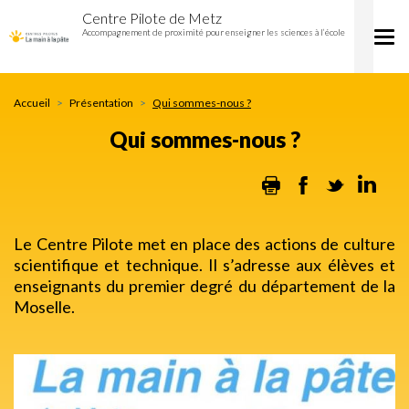
Qui
Aller
Centre Pilote de Metz
sommes-
au
Accompagnement de proximité pour enseigner les sciences à l’école
Tog
nous
contenu
nav
?
principal
Accueil
Présentation
Qui sommes-nous ?
Qui sommes-nous ?
Print
Facebook
Twitter
Lin
Le Centre Pilote met en place des actions de culture
scientifique et technique. Il s’adresse aux élèves et
enseignants du premier degré du département de la
Moselle.