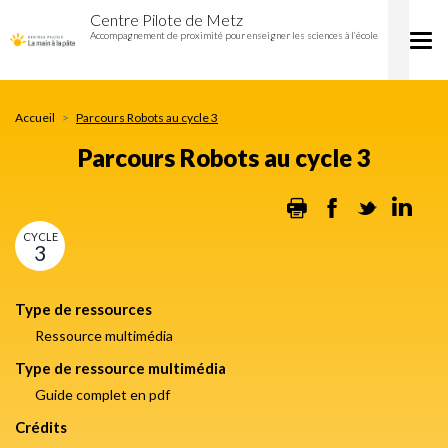
Parcours
Aller
Centre Pilote de Metz
Robots
au
Accompagnement de proximité pour enseigner les sciences à l’école
Tog
au
contenu
nav
cycle
principal
3
Accueil
Parcours Robots au cycle 3
Parcours Robots au cycle 3
Print
Facebook
Twitter
Lin
CYCLE
3
Type de ressources
Ressource multimédia
Type de ressource multimédia
Guide complet en pdf
Crédits